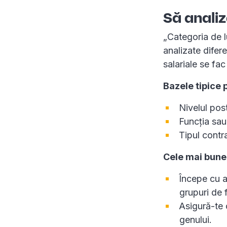
Să analiz
„Categoria de l
analizate difer
salariale se fac
Bazele tipice 
Nivelul pos
Funcția sau
Tipul contr
Cele mai bune 
Începe cu ar
grupuri de 
Asigură-te 
genului.