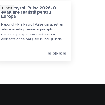
HR & Payroll Pulse 2026: O
EBOOK
evaluare realistă pentru
Europa
Raportul HR & Payroll Pulse din acest an
aduce aceste presiuni în prim-plan,
oferind o perspectivă clară asupra
elementelor de bază ale muncii și unde
încep să se fisureze.
26-06-2026