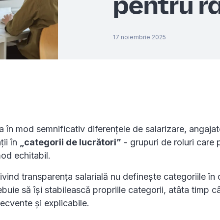
pentru r
17 noiembrie 2025
a în mod semnificativ diferențele de salarizare, angajato
ii în
„categorii de lucrători”
- grupuri de roluri care p
od echitabil.
vind transparența salarială nu definește categoriile în d
ebuie să își stabilească propriile categorii, atâta timp 
ecvente și explicabile.