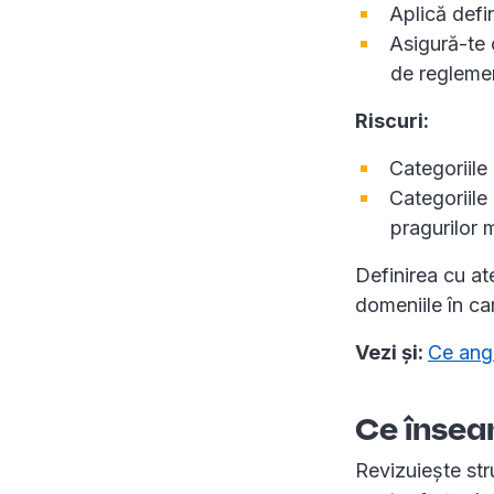
Aplică defi
Asigură-te c
de regleme
Riscuri:
Categoriile 
Categoriile
pragurilor 
Definirea cu at
domeniile în car
Vezi și:
Ce anga
Ce însea
Revizuiește str