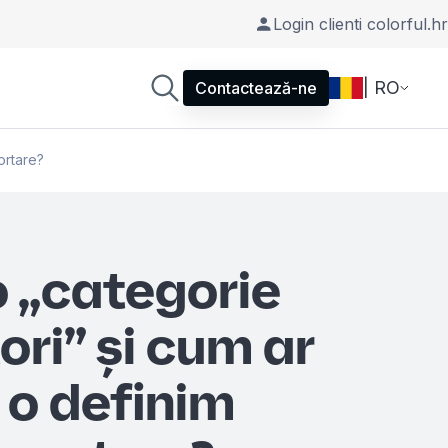
Login clienti colorful.hr
| RO
Contactează-ne
ortare?
o „categorie
ori” și cum ar
 o definim