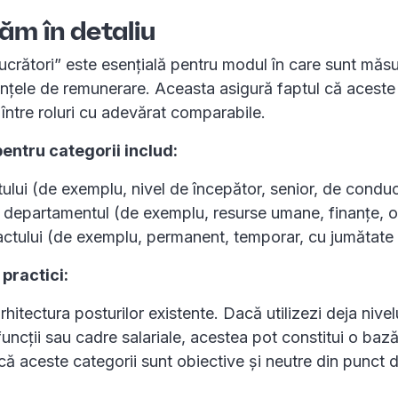
ăm în detaliu
ucrători” este esențială pentru modul în care sunt măsu
ențele de remunerare. Aceasta asigură faptul că aceste
 între roluri cu adevărat comparabile.
pentru categorii includ:
tului (de exemplu, nivel de începător, senior, de condu
 departamentul (de exemplu, resurse umane, finanțe, o
actului (de exemplu, permanent, temporar, cu jumătat
practici:
hitectura posturilor existente. Dacă utilizezi deja nivel
funcții sau cadre salariale, acestea pot constitui o bază
că aceste categorii sunt obiective și neutre din punct 