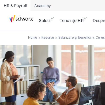
HR & Payroll
Academy
Soluții
Tendințe HR
Despr
Home
Resurse
Salarizare și beneficii
Ce est
>
>
>