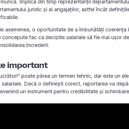
 muncă. Implică din timp reprezentanții departamentulu
amentului juridic și ai angajaților, astfel încât definițiil
ificabile.
de asemenea, o oportunitate de a îmbunătăți coerența i
e concepute fac ca deciziile salariale să fie mai ușor de
nsolidarea încrederii.
te important
ucrători” poate părea un termen tehnic, dar este un el
i salariale. Dacă o definești corect, raportarea va depă
evenind un instrument pentru credibilitate și schimbare