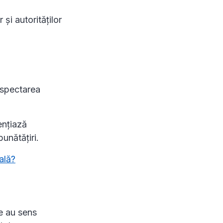
 și autorităților
espectarea
ențiază
unătățiri.
ală?
re au sens