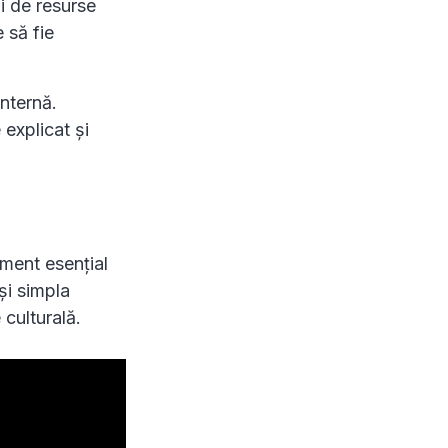
i de resurse
e să fie
nternă.
 explicat și
ement esențial
și simpla
 culturală.