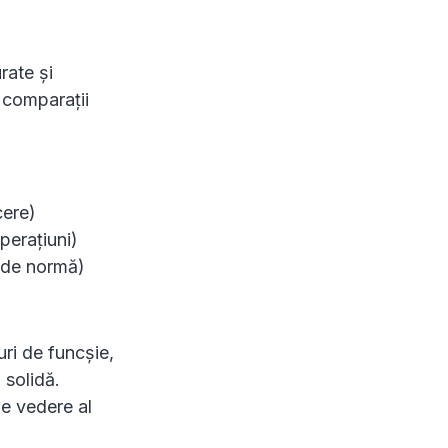
rate și
 comparații
cere)
perațiuni)
e de normă)
uri de funcșie,
 solidă.
de vedere al