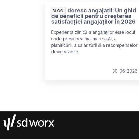
Ce își doresc angajații: Un ghid
BLOG
de beneficii pentru creșterea
satisfacției angajaților în 2026
Experiența zilnică a angajaților este locul
unde presiunea mai mare a AI, a
planificării, a salarizării și a recompenselor
devin vizibile.
30-06-2026