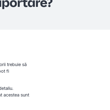
aportare?
rii trebuie să
ot fi
etaliu.
cât acestea sunt