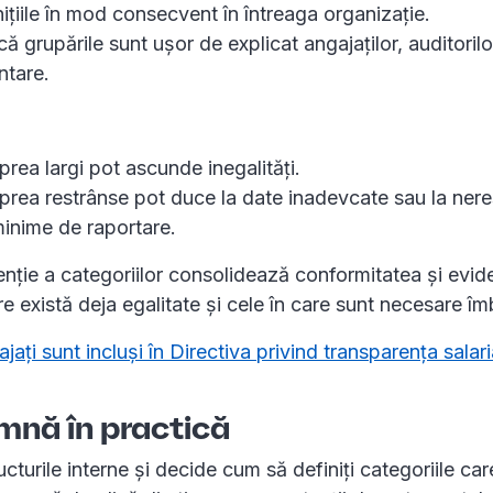
nițiile în mod consecvent în întreaga organizație.
ă grupările sunt ușor de explicat angajaților, auditorilor
ntare.
prea largi pot ascunde inegalități.
 prea restrânse pot duce la date inadevcate sau la ner
minime de raportare.
enție a categoriilor consolidează conformitatea și evid
e există deja egalitate și cele în care sunt necesare îmb
jați sunt incluși în Directiva privind transparența salari
mnă în practică
ucturile interne și decide cum să definiți categoriile ca