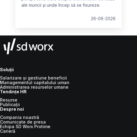
ale muncii și unde încep să se fisureze.
26-06-2026
Soluții
Salarizare și gestiune beneficii
Managementul capitalului uman
Administrarea resurselor umane
Tendințe HR
Resurse
Publicații
Despre noi
Compania noastră
Comunicate de presa
Echipa SD Worx Protime
Carieră