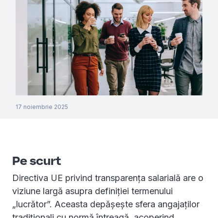
17 noiembrie 2025
Pe scurt
Directiva UE privind transparența salarială are o
viziune largă asupra definiției termenului
„lucrător”. Aceasta depășește sfera angajaților
tradiționali cu normă întreagă, acoperind