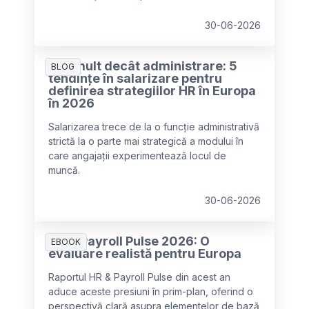
30-06-2026
Mai mult decât administrare: 5
BLOG
tendințe în salarizare pentru
definirea strategiilor HR în Europa
în 2026
Salarizarea trece de la o funcție administrativă
strictă la o parte mai strategică a modului în
care angajații experimentează locul de
muncă.
30-06-2026
HR & Payroll Pulse 2026: O
EBOOK
evaluare realistă pentru Europa
Raportul HR & Payroll Pulse din acest an
aduce aceste presiuni în prim-plan, oferind o
perspectivă clară asupra elementelor de bază