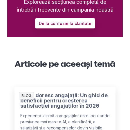
Explorează secțiunea completă de
întrebări frecvente din campania noastră
De la confuzie la claritate
Articole pe aceeași temă
Ce își doresc angajații: Un ghid de
BLOG
beneficii pentru creșterea
satisfacției angajaților în 2026
Experiența zilnică a angajaților este locul unde
presiunea mai mare a AI, a planificării, a
salarizării și a recompenselor devin vizibile.