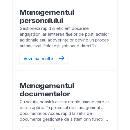
Managementul
personalului
Gestionezi rapid și eficient dosarele
angajaților, iar emiterea fișelor de post, actelor
adiționale sau adeverințelor devine un proces
automatizat. Folosești șabloane direct în
platformă, economisești timp și reduci efortul
administrativ.
Vezi mai multe
Managementul
documentelor
Cu soluția noastră elimini erorile umane care ar
putea apărea în procesul de management al
documentelor. Acces rapid la setul de
documente gestionate de sistem prin funcții de
căutare pe informațiile de indexare a