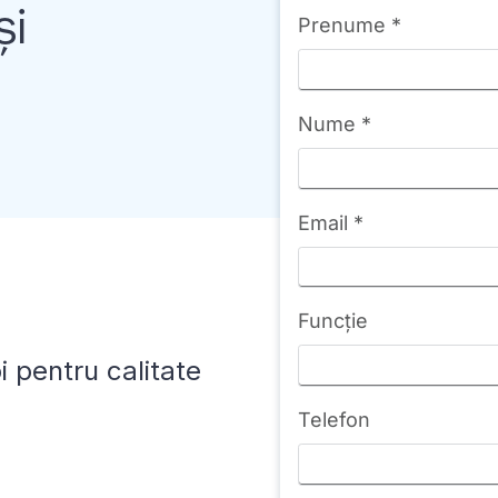
și
oi pentru calitate