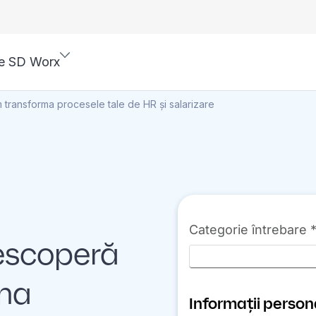
e SD Worx
ransforma procesele tale de HR și salarizare
escoperă
ma