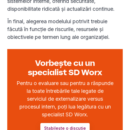
sistemelor interne, oferind securitate,
disponibilitate ridicată și actualizări continue.
În final, alegerea modelului potrivit trebuie
făcută în funcție de riscurile, resursele și
obiectivele pe termen lung ale organizației.
Vorbește cu un
specialist SD Worx
Pentru o evaluare sau pentru a răspunde
la toate întrebările tale legate de
serviciul de externalizare versus
procesul intern, poți lua legătura cu un
specialist SD Worx.
Stabilește o discuție