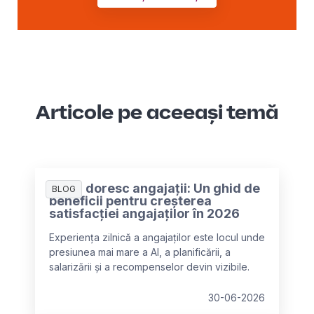
Articole pe aceeași temă
Ce își doresc angajații: Un ghid de
BLOG
beneficii pentru creșterea
satisfacției angajaților în 2026
Experiența zilnică a angajaților este locul unde
presiunea mai mare a AI, a planificării, a
salarizării și a recompenselor devin vizibile.
30-06-2026