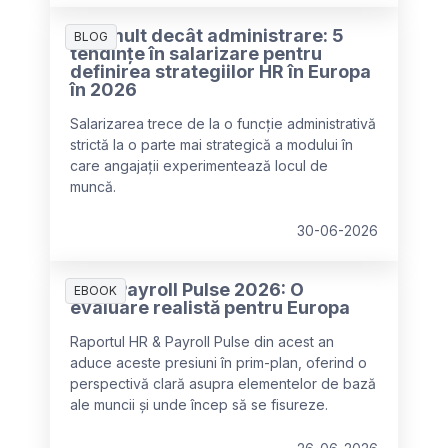
Mai mult decât administrare: 5
BLOG
tendințe în salarizare pentru
definirea strategiilor HR în Europa
în 2026
Salarizarea trece de la o funcție administrativă
strictă la o parte mai strategică a modului în
care angajații experimentează locul de
muncă.
30-06-2026
HR & Payroll Pulse 2026: O
EBOOK
evaluare realistă pentru Europa
Raportul HR & Payroll Pulse din acest an
aduce aceste presiuni în prim-plan, oferind o
perspectivă clară asupra elementelor de bază
ale muncii și unde încep să se fisureze.