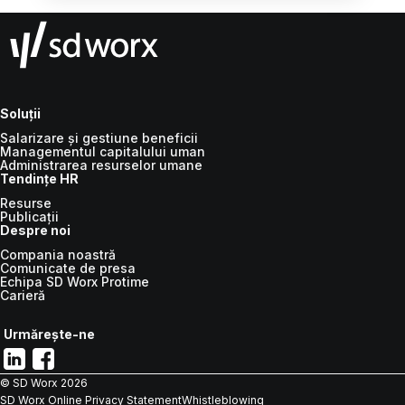
Soluții
Salarizare și gestiune beneficii
Managementul capitalului uman
Administrarea resurselor umane
Tendințe HR
Resurse
Publicații
Despre noi
Compania noastră
Comunicate de presa
Echipa SD Worx Protime
Carieră
Urmărește-ne
© SD Worx
2026
SD Worx Online Privacy Statement
Whistleblowing