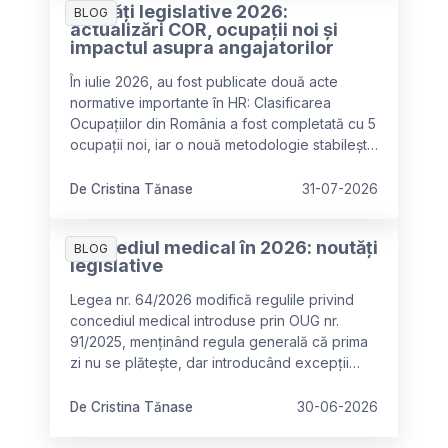
Noutăți legislative 2026:
BLOG
actualizări COR, ocupații noi și
impactul asupra angajatorilor
În iulie 2026, au fost publicate două acte
normative importante în HR: Clasificarea
Ocupațiilor din România a fost completată cu 5
ocupații noi, iar o nouă metodologie stabilește
criteriile pentru identificarea ocupațiilor
deficitare în vederea recrutării lucrătorilor
De Cristina Tănase
31-07-2026
străini. Aceste modificări cer adaptarea
documentației de personal și oferă noi
Concediul medical în 2026: noutăți
oportunități pentru planificarea forței de
BLOG
legislative
muncă.
Legea nr. 64/2026 modifică regulile privind
concediul medical introduse prin OUG nr.
91/2025, menținând regula generală că prima
zi nu se plătește, dar introducând excepții
importante pentru categoriile vulnerabile
(maternitate, oncologie, spitalizare) și
De Cristina Tănase
30-06-2026
clarificând că diminuarea se aplică o singură
dată per episod de boală, nu per certificat.