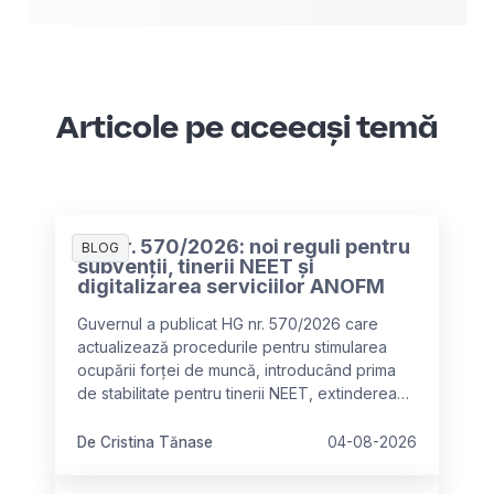
Articole pe aceeași temă
HG nr. 570/2026: noi reguli pentru
BLOG
subvenții, tinerii NEET și
digitalizarea serviciilor ANOFM
Guvernul a publicat HG nr. 570/2026 care
actualizează procedurile pentru stimularea
ocupării forței de muncă, introducând prima
de stabilitate pentru tinerii NEET, extinderea
categoriilor eligibile pentru subvenții și
digitalizarea serviciilor ANOFM.
De Cristina Tănase
04-08-2026