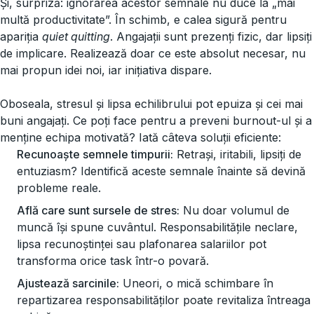
Și, surpriză: ignorarea acestor semnale nu duce la „mai
multă productivitate”. În schimb, e calea sigură pentru
apariția
quiet quitting
. Angajații sunt prezenți fizic, dar lipsiți
de implicare. Realizează doar ce este absolut necesar, nu
mai propun idei noi, iar inițiativa dispare.
Oboseala, stresul și lipsa echilibrului pot epuiza și cei mai
buni angajați. Ce poți face pentru a preveni burnout-ul și a
menține echipa motivată? Iată câteva soluții eficiente:
Recunoaște semnele timpurii:
Retrași, iritabili, lipsiți de
entuziasm? Identifică aceste semnale înainte să devină
probleme reale.
Află care sunt sursele de stres:
Nu doar volumul de
muncă își spune cuvântul. Responsabilitățile neclare,
lipsa recunoștinței sau plafonarea salariilor pot
transforma orice task într-o povară.
Ajustează sarcinile:
Uneori, o mică schimbare în
repartizarea responsabilităților poate revitaliza întreaga