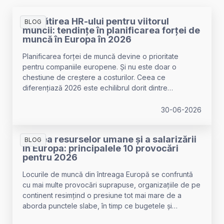
Pregătirea HR-ului pentru viitorul
BLOG
muncii: tendințe în planificarea forței de
muncă în Europa în 2026
Planificarea forței de muncă devine o prioritate
pentru companiile europene. Și nu este doar o
chestiune de creștere a costurilor. Ceea ce
diferențiază 2026 este echilibrul dorit dintre
personalul uman și automatizarea AI pentru a face față
acestor cheltuieli mai mari de forță de muncă și
30-06-2026
operaționale.
Starea resurselor umane și a salarizării
BLOG
în Europa: principalele 10 provocări
pentru 2026
Locurile de muncă din întreaga Europă se confruntă
cu mai multe provocări suprapuse, organizațiile de pe
continent resimțind o presiune tot mai mare de a
aborda punctele slabe, în timp ce bugetele și
resursele scad.