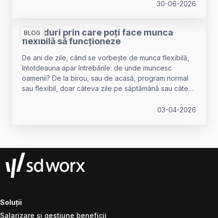
30-06-2026
4 moduri prin care poți face munca
BLOG
flexibilă să funcționeze
De ani de zile, când se vorbește de munca flexibilă,
întotdeauna apar întrebările: de unde muncesc
oamenii? De la birou, sau de acasă, program normal
sau flexibil, doar câteva zile pe săptămână sau câteva
ore pe zi? Totuși, încercarea de a defini și de a
încadra cumva munca flexibilă într-un model exact nu
03-04-2026
explică de ce aceasta funcționează în unele companii
și în altele nu.
Soluții
Salarizare și gestiune beneficii