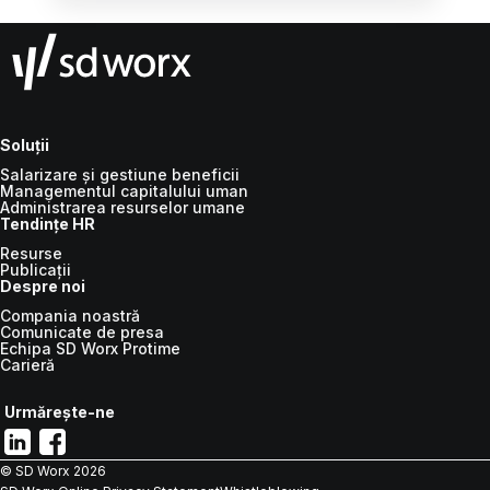
dată per episod de boală, nu per certificat.
Soluții
Salarizare și gestiune beneficii
Managementul capitalului uman
Administrarea resurselor umane
Tendințe HR
Resurse
Publicații
Despre noi
Compania noastră
Comunicate de presa
Echipa SD Worx Protime
Carieră
Urmărește-ne
© SD Worx
2026