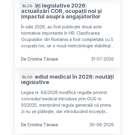
Noutăți legislative 2026:
BLOG
actualizări COR, ocupații noi și
impactul asupra angajatorilor
În iulie 2026, au fost publicate două acte
normative importante în HR: Clasificarea
Ocupațiilor din România a fost completată cu 5
ocupații noi, iar o nouă metodologie stabilește
criteriile pentru identificarea ocupațiilor
deficitare în vederea recrutării lucrătorilor
De Cristina Tănase
31-07-2026
străini. Aceste modificări cer adaptarea
documentației de personal și oferă noi
Concediul medical în 2026: noutăți
oportunități pentru planificarea forței de
BLOG
legislative
muncă.
Legea nr. 64/2026 modifică regulile privind
concediul medical introduse prin OUG nr.
91/2025, menținând regula generală că prima
zi nu se plătește, dar introducând excepții
importante pentru categoriile vulnerabile
(maternitate, oncologie, spitalizare) și
De Cristina Tănase
30-06-2026
clarificând că diminuarea se aplică o singură