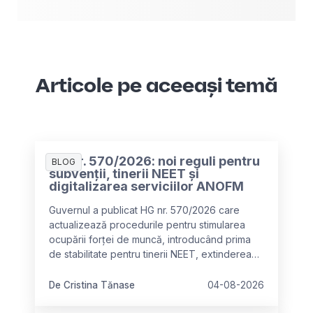
Articole pe aceeași temă
HG nr. 570/2026: noi reguli pentru
BLOG
subvenții, tinerii NEET și
digitalizarea serviciilor ANOFM
Guvernul a publicat HG nr. 570/2026 care
actualizează procedurile pentru stimularea
ocupării forței de muncă, introducând prima
de stabilitate pentru tinerii NEET, extinderea
categoriilor eligibile pentru subvenții și
digitalizarea serviciilor ANOFM.
De Cristina Tănase
04-08-2026