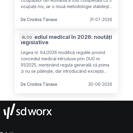
Ocupațiilor din România a fost completată cu 5
ocupații noi, iar o nouă metodologie stabilește
criteriile pentru identificarea ocupațiilor
deficitare în vederea recrutării lucrătorilor
De Cristina Tănase
31-07-2026
străini. Aceste modificări cer adaptarea
documentației de personal și oferă noi
Concediul medical în 2026: noutăți
oportunități pentru planificarea forței de
BLOG
legislative
muncă.
Legea nr. 64/2026 modifică regulile privind
concediul medical introduse prin OUG nr.
91/2025, menținând regula generală că prima
zi nu se plătește, dar introducând excepții
importante pentru categoriile vulnerabile
(maternitate, oncologie, spitalizare) și
De Cristina Tănase
30-06-2026
clarificând că diminuarea se aplică o singură
dată per episod de boală, nu per certificat.