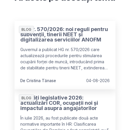
HG nr. 570/2026: noi reguli pentru
BLOG
subvenții, tinerii NEET și
digitalizarea serviciilor ANOFM
Guvernul a publicat HG nr. 570/2026 care
actualizează procedurile pentru stimularea
ocupării forței de muncă, introducând prima
de stabilitate pentru tinerii NEET, extinderea
categoriilor eligibile pentru subvenții și
digitalizarea serviciilor ANOFM.
De Cristina Tănase
04-08-2026
Noutăți legislative 2026:
BLOG
actualizări COR, ocupații noi și
impactul asupra angajatorilor
În iulie 2026, au fost publicate două acte
normative importante în HR: Clasificarea