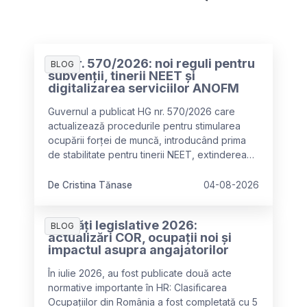
HG nr. 570/2026: noi reguli pentru
BLOG
subvenții, tinerii NEET și
digitalizarea serviciilor ANOFM
Guvernul a publicat HG nr. 570/2026 care
actualizează procedurile pentru stimularea
ocupării forței de muncă, introducând prima
de stabilitate pentru tinerii NEET, extinderea
categoriilor eligibile pentru subvenții și
digitalizarea serviciilor ANOFM.
De Cristina Tănase
04-08-2026
Noutăți legislative 2026:
BLOG
actualizări COR, ocupații noi și
impactul asupra angajatorilor
În iulie 2026, au fost publicate două acte
normative importante în HR: Clasificarea
Ocupațiilor din România a fost completată cu 5