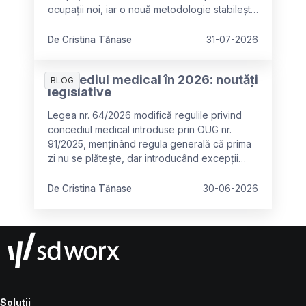
ocupații noi, iar o nouă metodologie stabilește
criteriile pentru identificarea ocupațiilor
deficitare în vederea recrutării lucrătorilor
De Cristina Tănase
31-07-2026
străini. Aceste modificări cer adaptarea
documentației de personal și oferă noi
Concediul medical în 2026: noutăți
oportunități pentru planificarea forței de
BLOG
legislative
muncă.
Legea nr. 64/2026 modifică regulile privind
concediul medical introduse prin OUG nr.
91/2025, menținând regula generală că prima
zi nu se plătește, dar introducând excepții
importante pentru categoriile vulnerabile
(maternitate, oncologie, spitalizare) și
De Cristina Tănase
30-06-2026
clarificând că diminuarea se aplică o singură
dată per episod de boală, nu per certificat.
Soluții