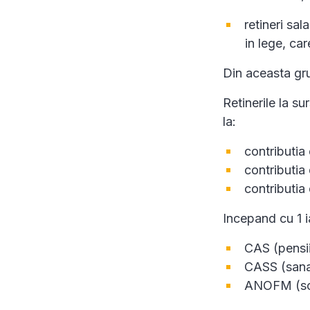
retineri sal
in lege, car
Din aceasta gru
Retinerile la su
la:
contributia 
contributia
contributia
Incepand cu 1 i
CAS (pensii
CASS (sana
ANOFM (so