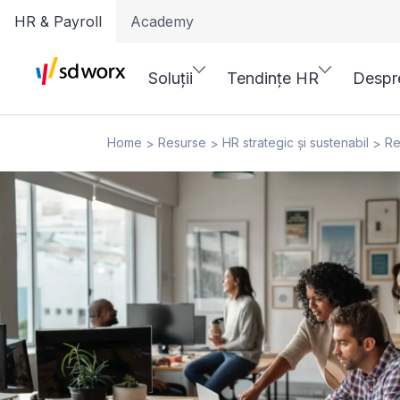
HR & Payroll
Academy
Soluții
Tendințe HR
Despr
Home
Resurse
HR strategic și sustenabil
Re
>
>
>