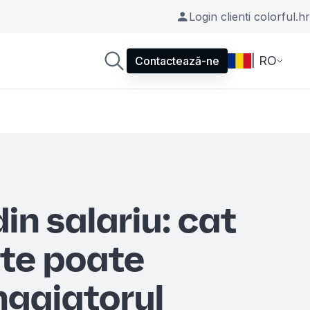
Login clienti colorful.hr
| RO
Contactează-ne
din salariu: cat
te poate
gajatorul