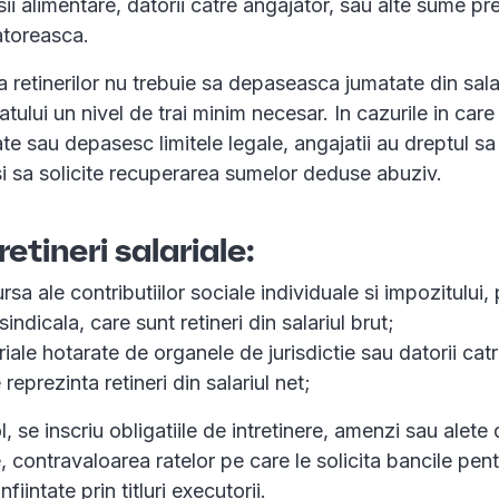
sii alimentare, datorii catre angajator, sau alte sume pr
atoreasca.
 retinerilor nu trebuie sa depaseasca jumatate din salar
tului un nivel de trai minim necesar. In cazurile in care
cate sau depasesc limitele legale, angajatii au dreptul s
i sa solicite recuperarea sumelor deduse abuziv.
retineri salariale:
sursa ale contributiilor sociale individuale si impozitului
sindicala, care sunt retineri din salariul brut;
ariale hotarate de organele de jurisdictie sau datorii catr
 reprezinta retineri din salariul net;
, se inscriu obligatiile de intretinere, amenzi sau alete 
e, contravaloarea ratelor pe care le solicita bancile pent
fiintate prin titluri executorii.