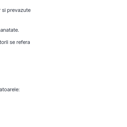
r si prevazute
sanatate.
orii se refera
atoarele: