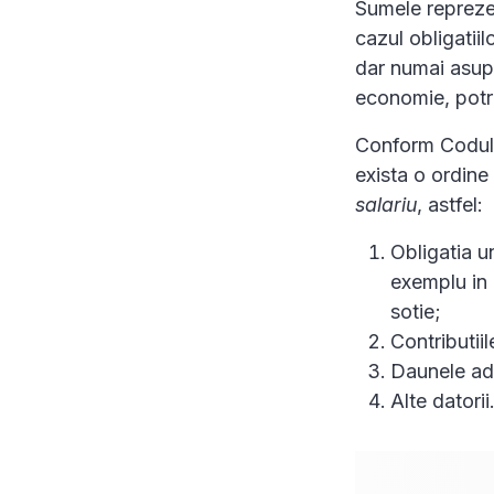
Sumele reprezen
cazul obligatiil
dar numai asup
economie, potri
Conform Codului
exista o ordin
salariu
, astfel:
Obligatia un
exemplu in a
sotie;
Contributiil
Daunele adu
Alte datorii