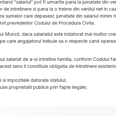
tand “salariul” pot fi urmarite pana la jumatate din ven
or de intretinere si pana la o treime din venitul net in caz
ra sumelor care depasesc jumatate din salariul minim n
vit prevederilor Codului de Procedura Civila.
 Muncii, daca salariatul este indatorat mai multor cred
e pe care angajatorul trebuie sa o respecte cand opere
ui salariat de a-si intretine familia, conform Codului fam
cest sens il constituie obligatia de intretinere existenta
e si impozitele datorate statului;
se proprietatii publice prin fapte ilegale;
.