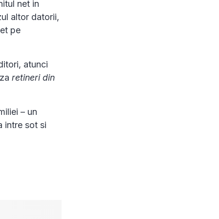
itul net in
ul altor datorii,
et pe
itori, atunci
aza
retineri din
iliei – un
 intre sot si