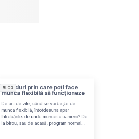
4 moduri prin care poți face
BLOG
munca flexibilă să funcționeze
De ani de zile, când se vorbește de
munca flexibilă, întotdeauna apar
întrebările: de unde muncesc oamenii? De
la birou, sau de acasă, program normal
sau flexibil, doar câteva zile pe
săptămână sau câteva ore pe zi? Totuși,