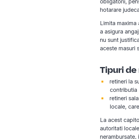
obligatorii, pen
hotarare judec
Limita maxima a
a asigura angaja
nu sunt justifi
aceste masuri s
Tipuri de 
retineri la 
contributia 
retineri sal
locale, care
La acest capitol
autoritati local
nerambursate, in