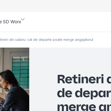
e SD Worx
tineri din salariu: cat de departe poate merge angajatorul
Retineri 
de depar
merge an