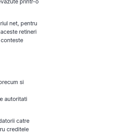
evazute printr-o
iul net, pentru
 aceste retineri
a conteste
, precum si
e autoritati
datorii catre
ru creditele