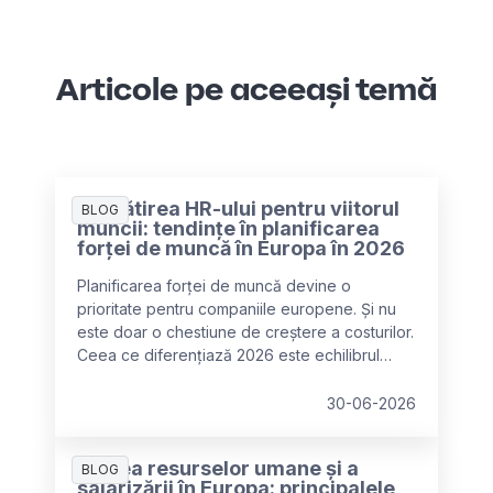
Articole pe aceeași temă
Pregătirea HR-ului pentru viitorul
BLOG
muncii: tendințe în planificarea
forței de muncă în Europa în 2026
Planificarea forței de muncă devine o
prioritate pentru companiile europene. Și nu
este doar o chestiune de creștere a costurilor.
Ceea ce diferențiază 2026 este echilibrul
dorit dintre personalul uman și automatizarea
AI pentru a face față acestor cheltuieli mai mari
30-06-2026
de forță de muncă și operaționale.
Starea resurselor umane și a
BLOG
salarizării în Europa: principalele