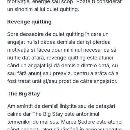
motivație, energie sau scop. Poate fi considerat
un sinonim al lui quiet quitting.
Revenge quitting
Spre deosebire de quiet quitting în care un
angajat nu își dădea demisia dar își pierdea
motivația și făcea doar minimul necesar ca să
nu fie dat afară, revenge quitting este atunci
când un angajat își dă demisia dintr-o dată, cu
sau fără anunț sau preaviz, pentru a arăta că a
fost tratat urât și/sau prost de către angajator.
The Big Stay
Am amintit de demisii liniștite sau de detașări
calme dar The Big Stay este antonimul
termenilor de mai sus. Marea Ședere este atunci
când angajații aleg să rămână în aceeași poziție