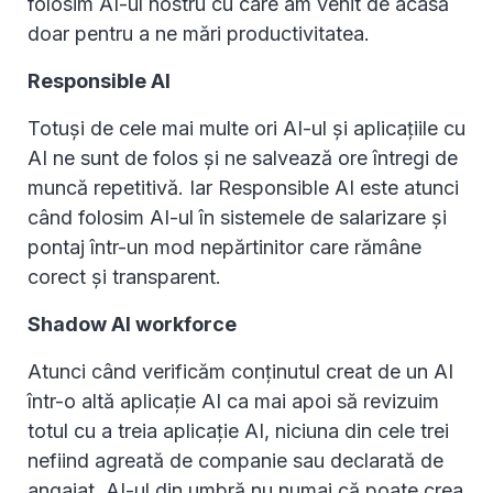
folosim AI-ul nostru cu care am venit de acasă
doar pentru a ne mări productivitatea.
Responsible AI
Totuși de cele mai multe ori AI-ul și aplicațiile cu
AI ne sunt de folos și ne salvează ore întregi de
muncă repetitivă. Iar Responsible AI este atunci
când folosim AI-ul în sistemele de salarizare și
pontaj într-un mod nepărtinitor care rămâne
corect și transparent.
Shadow AI workforce
Atunci când verificăm conținutul creat de un AI
într-o altă aplicație AI ca mai apoi să revizuim
totul cu a treia aplicație AI, niciuna din cele trei
nefiind agreată de companie sau declarată de
angajat. AI-ul din umbră nu numai că poate crea