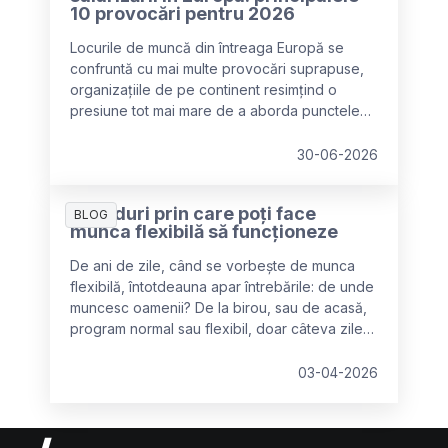
10 provocări pentru 2026
Locurile de muncă din întreaga Europă se
confruntă cu mai multe provocări suprapuse,
organizațiile de pe continent resimțind o
presiune tot mai mare de a aborda punctele
slabe, în timp ce bugetele și resursele scad.
30-06-2026
4 moduri prin care poți face
BLOG
munca flexibilă să funcționeze
De ani de zile, când se vorbește de munca
flexibilă, întotdeauna apar întrebările: de unde
muncesc oamenii? De la birou, sau de acasă,
program normal sau flexibil, doar câteva zile
pe săptămână sau câteva ore pe zi? Totuși,
încercarea de a defini și de a încadra cumva
03-04-2026
munca flexibilă într-un model exact nu explică
de ce aceasta funcționează în unele companii
și în altele nu.