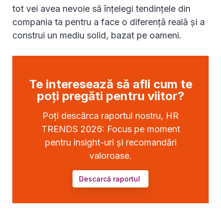
tot vei avea nevoie să înțelegi tendințele din
compania ta pentru a face o diferență reală și a
construi un mediu solid, bazat pe oameni.
Te interesează să afli cum te
poți pregăti pentru viitor?
Poți descărca raportul nostru, HR
TRENDS 2026: Focus pe moment
pentru insight-uri și recomandări
valoroase.
Descarcă raportul