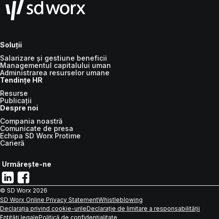
Soluții
Salarizare și gestiune beneficii
Managementul capitalului uman
Administrarea resurselor umane
Tendințe HR
Resurse
Publicații
Despre noi
Compania noastră
Comunicate de presa
Echipa SD Worx Protime
Carieră
Urmărește-ne
© SD Worx
2026
SD Worx Online Privacy Statement
Whistleblowing
Declarația privind cookie-urile
Declarație de limitare a responsabilității
Entități legale
Politică de confidențialitate