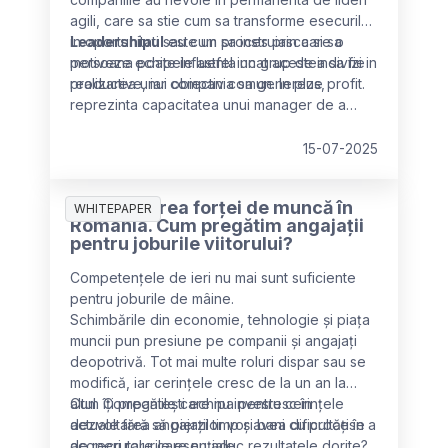
agili, care sa stie cum sa transforme esecurile
in oportunitati sau cum sa instruiasca si sa
Leadershipul
este un proces prin care o
motiveze echipele astfel incat acestea sa fie
persoana poate influenta un grup de indivizi in
productive, iar compania sa genereze profit.
realizarea unui obiectiv comun. In plus,
reprezinta capacitatea unui manager de a
conduce un grup de persoane intr-o activitate
si inglobeaza viziune, entuziasm, energie,
15-07-2025
pasiune si consecventa.
Recalificarea forței de muncă în
WHITEPAPER
România. Cum pregătim angajații
pentru joburile viitorului?
Competențele de ieri nu mai sunt suficiente
pentru joburile de mâine.
Schimbările din economie, tehnologie și piața
muncii pun presiune pe companii și angajați
deopotrivă. Tot mai multe roluri dispar sau se
modifică, iar cerințele cresc de la un an la
altul. Companiile care nu investesc în
Cum îți pregătești echipa pentru cerințele
dezvoltarea angajaților vor avea dificultăți în a
actuale fără să pierzi timp și bani cu procese
acoperi rolurile esențiale.
de recrutare care nu aduc rezultatele dorite?