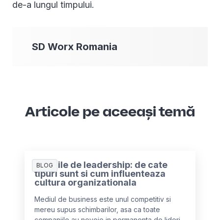
de-a lungul timpului.
SD Worx
Romania
Articole pe aceeași temă
Stilurile de leadership: de cate
BLOG
tipuri sunt si cum influenteaza
cultura organizationala
Mediul de business este unul competitiv si
mereu supus schimbarilor, asa ca toate
companiile au nevoie in permanenta de lideri