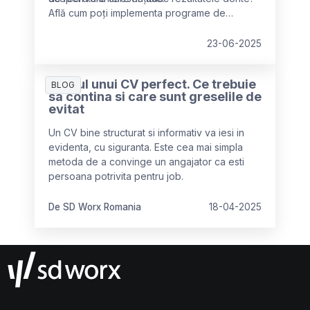
Află cum poți implementa programe de
formare care reduc deficitul de competențe,
îmbunătățesc retenția angajaților și scad
23-06-2025
costurile de recrutare.
Ghidul unui CV perfect. Ce trebuie
BLOG
sa contina si care sunt greselile de
evitat
Un CV bine structurat si informativ va iesi in
evidenta, cu siguranta. Este cea mai simpla
metoda de a convinge un angajator ca esti
persoana potrivita pentru job.
De SD Worx Romania
18-04-2025